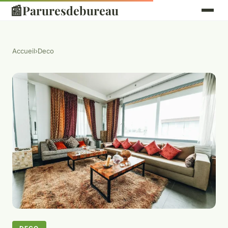
📰
Paruresdebureau
Accueil
›
Deco