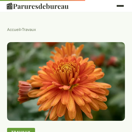
📰
Paruresdebureau
Accueil
›
Travaux