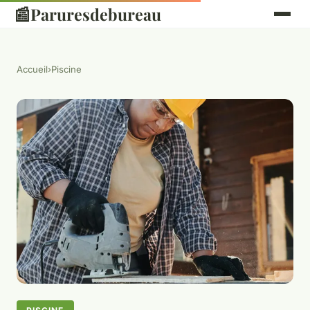
📰
Paruresdebureau
Accueil
›
Piscine