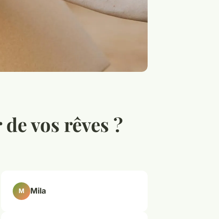
 de vos rêves ?
Mila
M