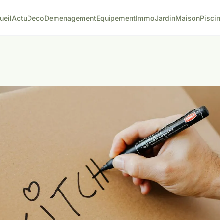
ueil
Actu
Deco
Demenagement
Equipement
Immo
Jardin
Maison
Pisci