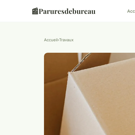
📰
Paruresdebureau
Acc
Accueil
›
Travaux