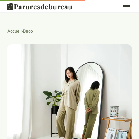
📰
Paruresdebureau
Accueil
›
Deco